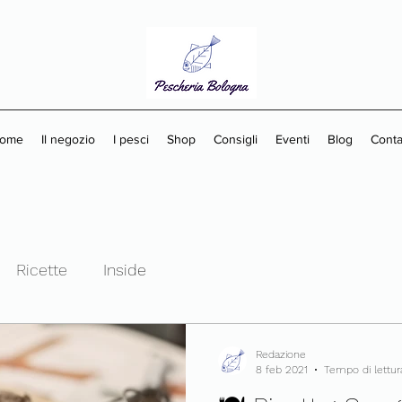
ome
Il negozio
I pesci
Shop
Consigli
Eventi
Blog
Contat
Ricette
Inside
Redazione
8 feb 2021
Tempo di lettur