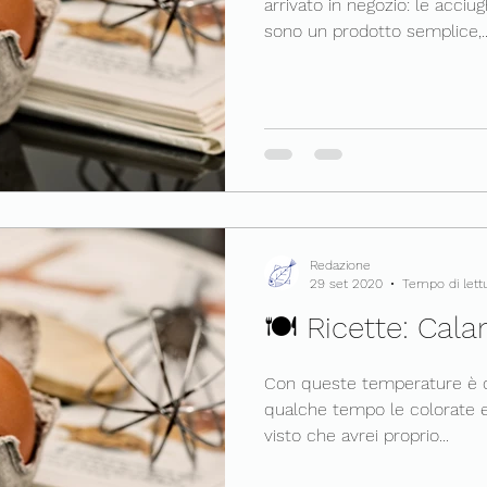
arrivato in negozio: le acciu
sono un prodotto semplice,..
Redazione
29 set 2020
Tempo di lettu
🍽 Ricette: Cala
Con queste temperature è o
qualche tempo le colorate e 
visto che avrei proprio...