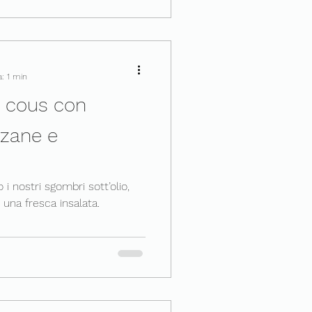
a: 1 min
s cous con
zane e
i nostri sgombri sott’olio,
 una fresca insalata.