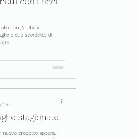
etti con i ricci
l’olio con gambi di
glio e due scorzette di
rte...
a: 1 min
ughe stagionate
un nuovo prodotto appena