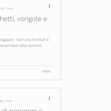
ura: 1 min
hetti, vongole e
 ragazzo. Vuoi una ricetta? E
 presentata nella sezione
ra: 1 min
ti di peperoni e