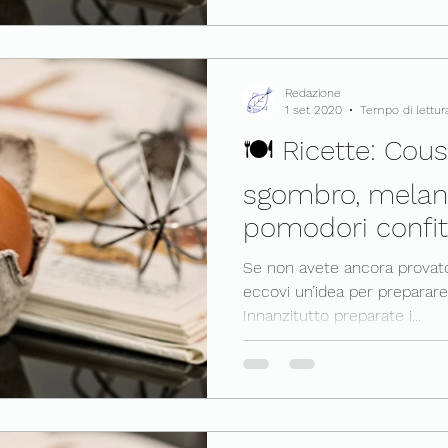
Redazione
1 set 2020
Tempo di lettur
🍽 Ricette: Cou
sgombro, melan
pomodori confit
Se non avete ancora provato 
eccovi un’idea per preparare
Innanzitutto preparate i...