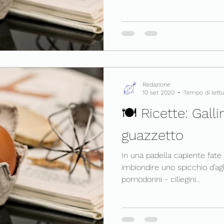
Redazione
10 set 2020
Tempo di lettu
🍽 Ricette: Galli
guazzetto
In una padella capiente fate 
imbiondire uno spicchio d’agl
pomodorini - ciliegini...