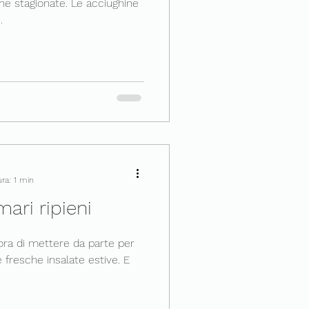
ghe stagionate. Le acciughine
.
ra: 1 min
mari ripieni
ra di mettere da parte per
fresche insalate estive. E