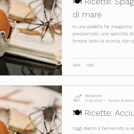
🍽 Ricette: Spagh
di mare
In una padella far insaporire 
prezzemolo, uno spicchio d'a
limone (solo la scorza, non pa
Redazione
9 ott 2020
Tempo di lettur
🍽 Ricette: Acci
Oggi diamo il benvenuto a 