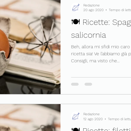
Redazione
20 ago 2020
Tempo di lett
🍽 Ricette: Spag
salicornia
Beh, allora mi sfidi mio caro
ricetta sia! Ve l’abbiamo già
Consigli, ma visto che...
Redazione
12 ago 2020
Tempo di lettu
🍽 Ricette: filet