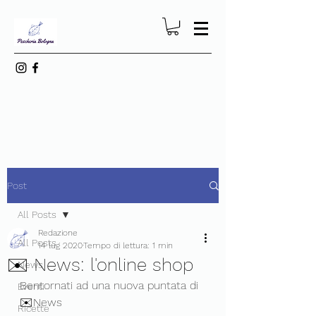
Post
All Posts
Redazione
All Posts
14 lug 2020
Tempo di lettura: 1 min
✉️ News: l'online shop
News
Bentornati ad una nuova puntata di 
Eventi
✉️News
Ricette