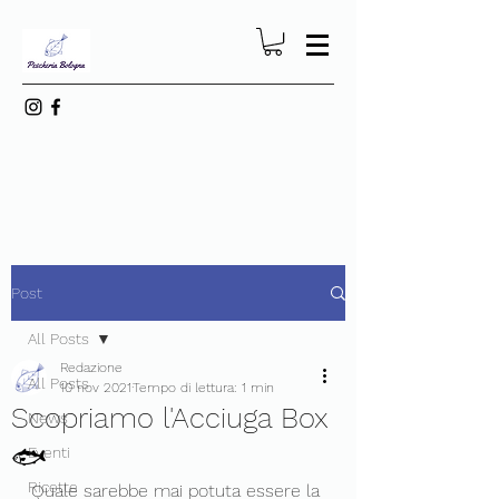
Post
All Posts
Redazione
All Posts
10 nov 2021
Tempo di lettura: 1 min
Scopriamo l'Acciuga Box
News
🐟
Eventi
Ricette
Quale sarebbe mai potuta essere la 