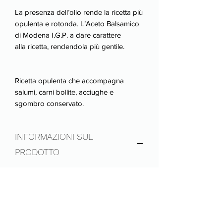
La presenza dell’olio rende la ricetta più
opulenta e rotonda. L’Aceto Balsamico
di Modena I.G.P. a dare carattere
alla ricetta, rendendola più gentile.
Ricetta opulenta che accompagna
salumi, carni bollite, acciughe e
sgombro conservato.
INFORMAZIONI SUL
PRODOTTO
Peso netto: 500gr.
RESTITUZIONE RIMBORSO
Da consumarsi preferibilmente entro:
A causa dell'adeguamento alle
vedi confezione
INFORMAZIONI SULLA
normative post Covid-19, per questa
Riponila in un luogo fresco e lontano da