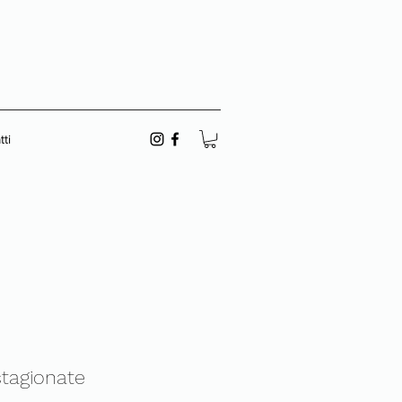
ti
 stagionate