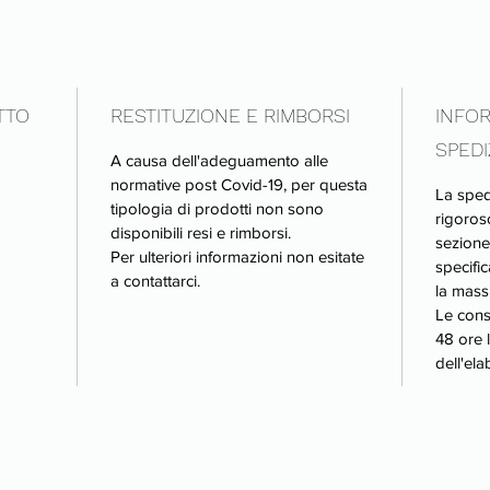
TTO
RESTITUZIONE E RIMBORSI
INFOR
SPEDI
A causa dell'adeguamento alle
normative post Covid-19, per questa
La sped
tipologia di prodotti non sono
rigoros
disponibili resi e rimborsi.
sezione
Per ulteriori informazioni non esitate
specifi
a contattarci.
la mass
Le cons
48 ore 
dell'el