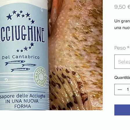
9,50 
Un grand
una nuo
Peso
*
Sele
Quantità