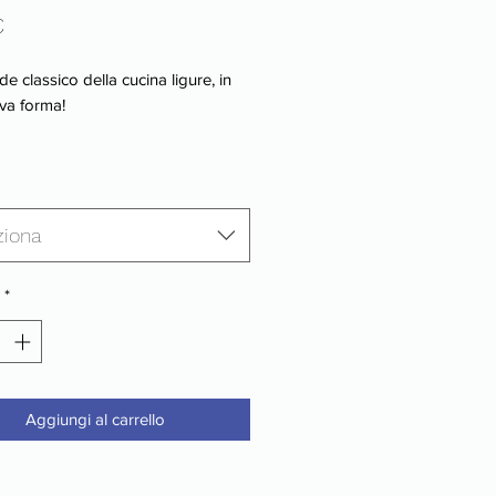
Prezzo
€
e classico della cucina ligure, in
va forma!
ziona
*
Aggiungi al carrello