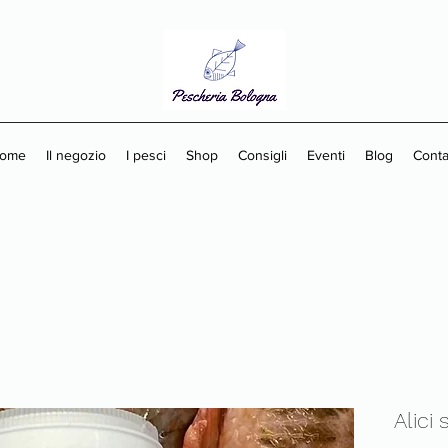
ome
Il negozio
I pesci
Shop
Consigli
Eventi
Blog
Contat
Alici